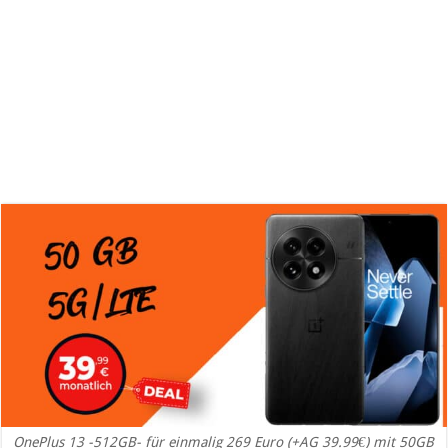
OnePlus 13 -512GB- für einmalig 269 Euro (+AG 39.99€) mit 50GB