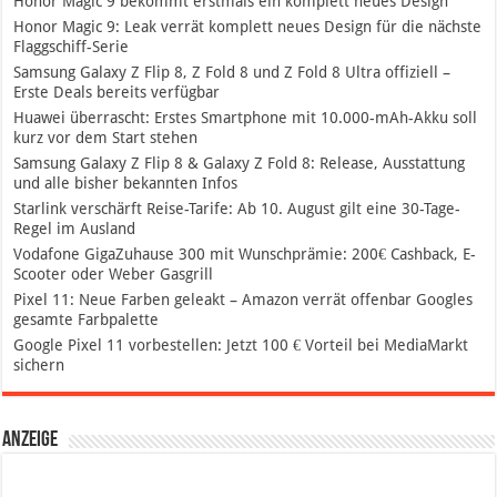
Honor Magic 9 bekommt erstmals ein komplett neues Design
Honor Magic 9: Leak verrät komplett neues Design für die nächste
Flaggschiff-Serie
Samsung Galaxy Z Flip 8, Z Fold 8 und Z Fold 8 Ultra offiziell –
Erste Deals bereits verfügbar
Huawei überrascht: Erstes Smartphone mit 10.000-mAh-Akku soll
kurz vor dem Start stehen
Samsung Galaxy Z Flip 8 & Galaxy Z Fold 8: Release, Ausstattung
und alle bisher bekannten Infos
Starlink verschärft Reise-Tarife: Ab 10. August gilt eine 30-Tage-
Regel im Ausland
Vodafone GigaZuhause 300 mit Wunschprämie: 200€ Cashback, E-
Scooter oder Weber Gasgrill
Pixel 11: Neue Farben geleakt – Amazon verrät offenbar Googles
gesamte Farbpalette
Google Pixel 11 vorbestellen: Jetzt 100 € Vorteil bei MediaMarkt
sichern
Anzeige