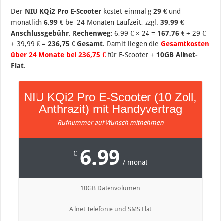
Der
NIU KQi2 Pro E-Scooter
kostet einmalig
29 €
und
monatlich
6,99 €
bei 24 Monaten Laufzeit, zzgl.
39,99 €
Anschlussgebühr
.
Rechenweg:
6,99 € × 24 =
167,76 €
+ 29 €
+ 39,99 € =
236,75 € Gesamt
. Damit liegen die
Gesamtkosten
über 24 Monate bei 236,75 €
für E-Scooter +
10GB Allnet-
Flat
.
NIU KQi2 Pro E-Scooter (10 Zoll,
Anthrazit) mit Handyvertrag
Rufnummer auf Wunsch mitnehmen
6.99
€
/ monat
10GB Datenvolumen
Allnet Telefonie und SMS Flat