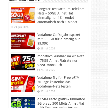
Tarife ohne Laufzeit
Congstar Testkarte im Telekom
Netz – 50GB Allnet Flat
einmalig nur 1€ – endet
automatisch nach 1 Monat
29. Juli 2026
Vodafone CallYa Jahrespaket
mit 365GB für einmalig nur
99.99€
29. Juli 2026
monatlich kündbar im o2 Netz
– 75GB Allnet Flatrate nur
9.99€ monatlich
28. Juli 2026
Vodafone Try for Free eSIM –
30 Tage kostenlos das
Vodafone-Netz testen!
27. Juli 2026
o2 SIM Karte gratis – unlimited
5G bis zu 300 Mbits Allnet Flat
– 30 Tage kostenlos testen