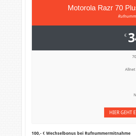
Motorola Razr 70 Pl
Rufnumme
3
€
7
Allnet
N
HIER GEHT 
100,- € Wechselbonus bei Rufnummermitnahme