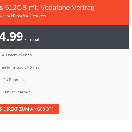
us 512GB mit Vodafone Vertrag
r auf Wunsch mitnehmen
4.99
/ monat
0GB Datenvolumen
 Telefonie und SMS Flat
EU Roaming
ur im Onlineshop
ES DIREKT ZUM ANGEBOT*