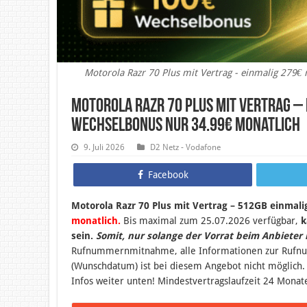
Motorola Razr 70 Plus mit Vertrag - einmalig 279€
Motorola Razr 70 Plus mit Vertrag – 
Wechselbonus nur 34.99€ monatlich
9. Juli 2026
D2 Netz - Vodafone
Facebook
Motorola Razr 70 Plus mit Vertrag – 512GB einmal
monatlich.
B
is maximal zum 25.07.2026 verfügbar,
k
sein
.
Somit, nur solange der Vorrat beim Anbieter 
Rufnummernmitnahme, alle Informationen zur Ruf
(Wunschdatum) ist bei diesem Angebot nicht möglich.
Infos weiter unten! Mindestvertragslaufzeit 24 Monat