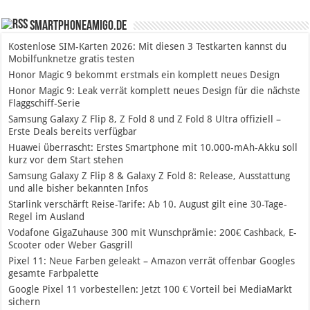
SmartphoneAmigo.de
Kostenlose SIM-Karten 2026: Mit diesen 3 Testkarten kannst du
Mobilfunknetze gratis testen
Honor Magic 9 bekommt erstmals ein komplett neues Design
Honor Magic 9: Leak verrät komplett neues Design für die nächste
Flaggschiff-Serie
Samsung Galaxy Z Flip 8, Z Fold 8 und Z Fold 8 Ultra offiziell –
Erste Deals bereits verfügbar
Huawei überrascht: Erstes Smartphone mit 10.000-mAh-Akku soll
kurz vor dem Start stehen
Samsung Galaxy Z Flip 8 & Galaxy Z Fold 8: Release, Ausstattung
und alle bisher bekannten Infos
Starlink verschärft Reise-Tarife: Ab 10. August gilt eine 30-Tage-
Regel im Ausland
Vodafone GigaZuhause 300 mit Wunschprämie: 200€ Cashback, E-
Scooter oder Weber Gasgrill
Pixel 11: Neue Farben geleakt – Amazon verrät offenbar Googles
gesamte Farbpalette
Google Pixel 11 vorbestellen: Jetzt 100 € Vorteil bei MediaMarkt
sichern