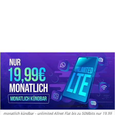
monatlich kündbar - unlimited Allnet Flat bis zu 50Mbits nur 19.99