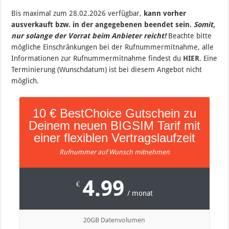
B
is maximal zum 28
.02.2026 verfügbar,
kann vorher
ausverkauft bzw. in der angegebenen beendet sein
.
Somit,
nur solange der Vorrat beim Anbieter reicht!
Beachte bitte
mögliche Einschränkungen bei der Rufnummermitnahme, alle
Informationen zur Rufnummermitnahme findest du
HIER
. Eine
Terminierung (Wunschdatum) ist bei diesem Angebot nicht
möglich.
10 € BestChoice Gutschein zu
Deinem neuen BIGSIM Tarif mit
einer flexiblen Vertragslaufzeit
Rufnummer auf Wunsch mitnehmen
4.99
€
/ monat
20GB Datenvolumen