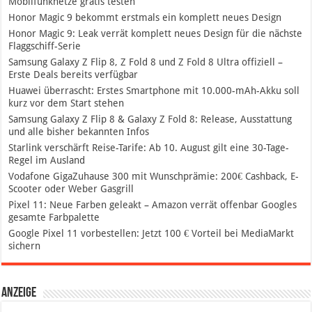
Mobilfunknetze gratis testen
Honor Magic 9 bekommt erstmals ein komplett neues Design
Honor Magic 9: Leak verrät komplett neues Design für die nächste
Flaggschiff-Serie
Samsung Galaxy Z Flip 8, Z Fold 8 und Z Fold 8 Ultra offiziell –
Erste Deals bereits verfügbar
Huawei überrascht: Erstes Smartphone mit 10.000-mAh-Akku soll
kurz vor dem Start stehen
Samsung Galaxy Z Flip 8 & Galaxy Z Fold 8: Release, Ausstattung
und alle bisher bekannten Infos
Starlink verschärft Reise-Tarife: Ab 10. August gilt eine 30-Tage-
Regel im Ausland
Vodafone GigaZuhause 300 mit Wunschprämie: 200€ Cashback, E-
Scooter oder Weber Gasgrill
Pixel 11: Neue Farben geleakt – Amazon verrät offenbar Googles
gesamte Farbpalette
Google Pixel 11 vorbestellen: Jetzt 100 € Vorteil bei MediaMarkt
sichern
Anzeige