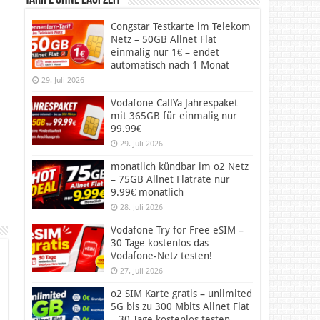
Tarife ohne Laufzeit
Congstar Testkarte im Telekom
Netz – 50GB Allnet Flat
einmalig nur 1€ – endet
automatisch nach 1 Monat
29. Juli 2026
Vodafone CallYa Jahrespaket
mit 365GB für einmalig nur
99.99€
29. Juli 2026
monatlich kündbar im o2 Netz
– 75GB Allnet Flatrate nur
9.99€ monatlich
28. Juli 2026
Vodafone Try for Free eSIM –
30 Tage kostenlos das
Vodafone-Netz testen!
27. Juli 2026
o2 SIM Karte gratis – unlimited
5G bis zu 300 Mbits Allnet Flat
– 30 Tage kostenlos testen