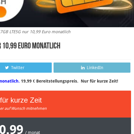
27GB LTE5G nur 10,99 Euro monatlich
 10,99 Euro monatlich
Twitter
LinkedIn
monatlich.
19,99 € Bereitstellungspreis. Nur für kurze Zeit!
für kurze Zeit
r auf Wunsch mitnehmen
0.99
/ monat