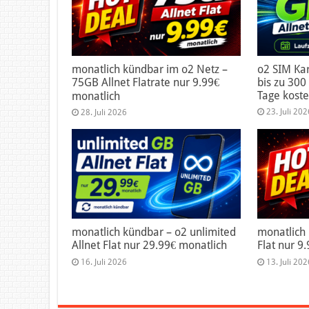
monatlich kündbar im o2 Netz –
o2 SIM Kar
75GB Allnet Flatrate nur 9.99€
bis zu 300 
Tage koste
monatlich
23. Juli 202
28. Juli 2026
monatlich kündbar – o2 unlimited
monatlich
Allnet Flat nur 29.99€ monatlich
Flat nur 9
16. Juli 2026
13. Juli 202