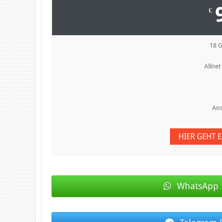
€
18 
Allnet
Ans
HIER GEHT 
WhatsApp 