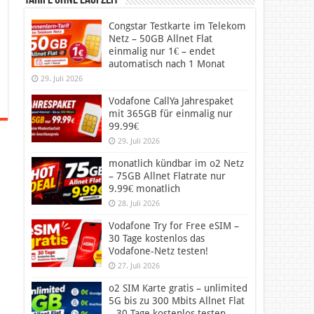
Tarife ohne Laufzeit
Congstar Testkarte im Telekom
Netz – 50GB Allnet Flat
einmalig nur 1€ – endet
automatisch nach 1 Monat
29. Juli 2026
Vodafone CallYa Jahrespaket
mit 365GB für einmalig nur
99.99€
29. Juli 2026
monatlich kündbar im o2 Netz
– 75GB Allnet Flatrate nur
9.99€ monatlich
28. Juli 2026
Vodafone Try for Free eSIM –
30 Tage kostenlos das
Vodafone-Netz testen!
27. Juli 2026
o2 SIM Karte gratis – unlimited
5G bis zu 300 Mbits Allnet Flat
– 30 Tage kostenlos testen