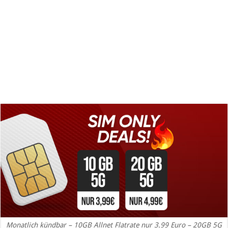
Monatlich kündbar – 10GB Allnet Flatrate nur 3.99 Euro – 20GB 5G