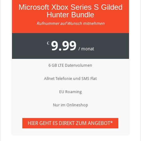
Microsoft Xbox Series S Gilded
Hunter Bundle
Rufnummer auf Wunsch mitnehmen
9.99
€
/ monat
6 GB LTE Datenvolumen
Allnet Telefonie und SMS Flat
EU Roaming
Nur im Onlineshop
HIER GEHT ES DIREKT ZUM ANGEBOT*