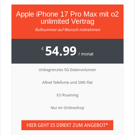
Apple iPhone 17 Pro Max mit o2
unlimited Vertrag
Rufnummer auf Wunsch mitnehmen
54.99
€
/ monat
Unbegrenztes 5G Datenvolumen
Allnet Telefonie und SMS Flat
EU Roaming
Nur im Onlineshop
HIER GEHT ES DIREKT ZUM ANGEBOT*