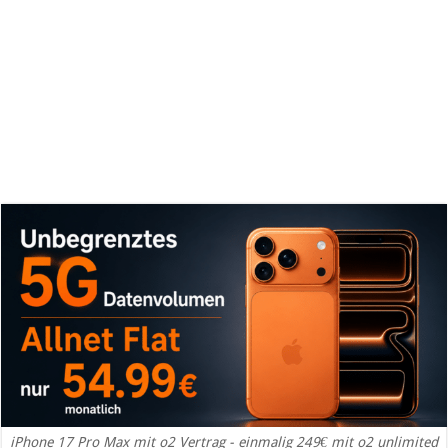
iPhone 17 Pro Max mit o2 Vertrag - einmalig 249€ mit o2 unlimited