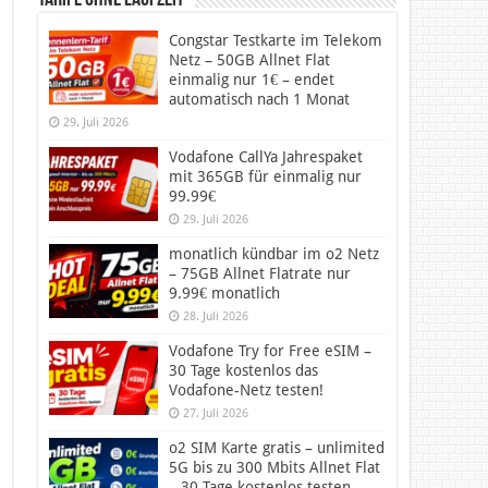
Tarife ohne Laufzeit
Congstar Testkarte im Telekom
Netz – 50GB Allnet Flat
einmalig nur 1€ – endet
automatisch nach 1 Monat
29. Juli 2026
Vodafone CallYa Jahrespaket
mit 365GB für einmalig nur
99.99€
29. Juli 2026
monatlich kündbar im o2 Netz
– 75GB Allnet Flatrate nur
9.99€ monatlich
28. Juli 2026
Vodafone Try for Free eSIM –
30 Tage kostenlos das
Vodafone-Netz testen!
27. Juli 2026
o2 SIM Karte gratis – unlimited
5G bis zu 300 Mbits Allnet Flat
– 30 Tage kostenlos testen