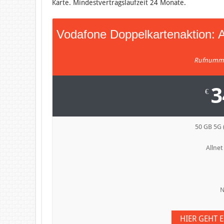
Karte. Mindestvertragslaufzeit 24 Monate.
Vodafone Doppelkartenaktion: A
Rufnumme
3
€
50 GB 5G (
Allnet
N
HIER GEHT 