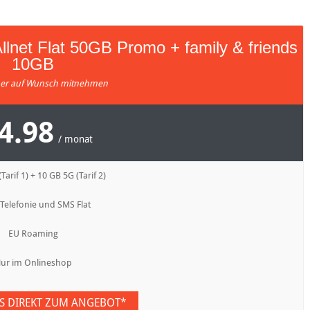
llnet Flat 50GB Promo + family & friends
10GB
r auf Wunsch mitnehmen
4.98
/ monat
Tarif 1) + 10 GB 5G (Tarif 2)
 Telefonie und SMS Flat
EU Roaming
ur im Onlineshop
ES DIREKT ZUM ANGEBOT*