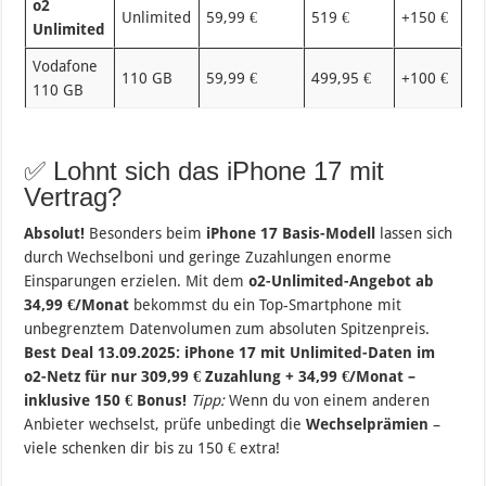
o2
Unlimited
59,99 €
519 €
+150 €
1.
Unlimited
Vodafone
110 GB
59,99 €
499,95 €
+100 €
1.
110 GB
✅ Lohnt sich das iPhone 17 mit
Vertrag?
Absolut!
Besonders beim
iPhone 17 Basis-Modell
lassen sich
durch Wechselboni und geringe Zuzahlungen enorme
Einsparungen erzielen. Mit dem
o2-Unlimited-Angebot ab
34,99 €/Monat
bekommst du ein Top-Smartphone mit
unbegrenztem Datenvolumen zum absoluten Spitzenpreis.
Best Deal 13.09.2025:
iPhone 17 mit Unlimited-Daten im
o2-Netz für nur 309,99 € Zuzahlung + 34,99 €/Monat –
inklusive 150 € Bonus!
Tipp:
Wenn du von einem anderen
Anbieter wechselst, prüfe unbedingt die
Wechselprämien
–
viele schenken dir bis zu 150 € extra!