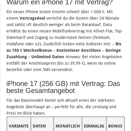
Warum ein iPhone 17 mit Vertrag?
Ein neues iPhone kostet einzeln schnell über 1.000 €. Mit
einem
Vertragsdeal
verteilst du die Kosten über 24 Monate
und zahlst oft deutlich weniger als beim Barankauf. Dazu
erhältst du einen neuen Mobilfunkvertrag mit Allnet-Flat, Top-
Datentarif und Zugang zu modernsten Netzen (Telekom,
Vodafone oder o2). Zusätzlich locken viele Anbieter mit: –
Bis
zu 150 € Wechselbonus
–
Kostenloser Anschluss
–
Geringe
Zuzahlung
–
Unlimited Daten
Hinweis:
Bei vielen Angeboten
entfällt der Anschlusspreis (bis zu 39,99 €), wenn du online
bestellst oder eine SMS versendest.
iPhone 17 (256 GB) mit Vertrag: Das
beste Gesamtangebot
Für das Basismodell bietet sich aktuell eines der stärksten
Angebote überhaupt an – perfekt für alle, die Leistung und
Preis im Blick haben.
G
VARIANTE
DATEN
MONATLICH
EINMALIG
BONUS
(2