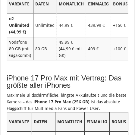
G
VARIANTE
DATEN
MONATLICH
EINMALIG
BONUS
(
o2
Unlimited
Unlimited
44,99 €
439,99 €
+150 €
1
(44,99 €)
Vodafone
49,99 €
80 GB (mit
80 GB
(44,99 € mit
409 €
+100 €
1
GigaKombi)
GK)
iPhone 17 Pro Max mit Vertrag: Das
größte aller iPhones
Maximale Bildschirmfläche, längste Akkulaufzeit und die beste
Kamera – das
iPhone 17 Pro Max (256 GB)
ist das absolute
Flaggschiff für Multimedia-Fans und Power-User.
G
VARIANTE
DATEN
MONATLICH
EINMALIG
BONUS
(2