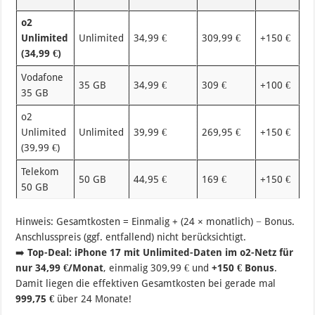
o2
Unlimited
Unlimited
34,99 €
309,99 €
+150 €
99
(34,99 €)
Vodafone
35 GB
34,99 €
309 €
+100 €
1.
35 GB
o2
Unlimited
Unlimited
39,99 €
269,95 €
+150 €
1.
(39,99 €)
Telekom
50 GB
44,95 €
169 €
+150 €
1.
50 GB
Hinweis: Gesamtkosten = Einmalig + (24 × monatlich) − Bonus.
Anschlusspreis (ggf. entfallend) nicht berücksichtigt.
➡️
Top-Deal:
iPhone 17 mit Unlimited-Daten im o2-Netz für
nur 34,99 €/Monat
, einmalig 309,99 € und
+150 € Bonus
.
Damit liegen die effektiven Gesamtkosten bei gerade mal
999,75 €
über 24 Monate!