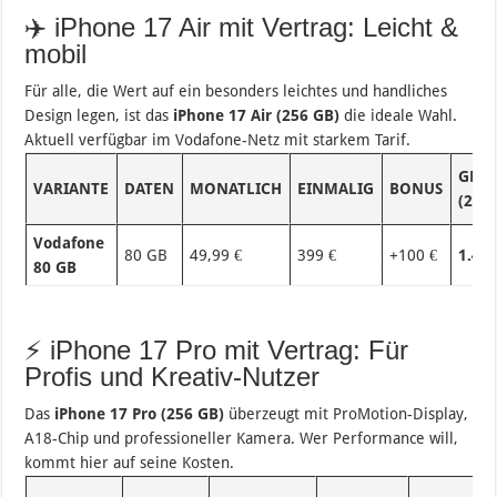
✈️ iPhone 17 Air mit Vertrag: Leicht &
mobil
Für alle, die Wert auf ein besonders leichtes und handliches
Design legen, ist das
iPhone 17 Air (256 GB)
die ideale Wahl.
Aktuell verfügbar im Vodafone-Netz mit starkem Tarif.
GES
VARIANTE
DATEN
MONATLICH
EINMALIG
BONUS
(24M
Vodafone
80 GB
49,99 €
399 €
+100 €
1.498
80 GB
⚡ iPhone 17 Pro mit Vertrag: Für
Profis und Kreativ-Nutzer
Das
iPhone 17 Pro (256 GB)
überzeugt mit ProMotion-Display,
A18-Chip und professioneller Kamera. Wer Performance will,
kommt hier auf seine Kosten.