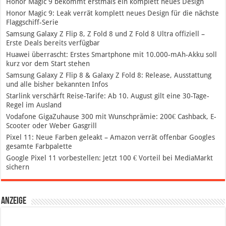
Honor Magic 9 bekommt erstmals ein komplett neues Design
Honor Magic 9: Leak verrät komplett neues Design für die nächste
Flaggschiff-Serie
Samsung Galaxy Z Flip 8, Z Fold 8 und Z Fold 8 Ultra offiziell –
Erste Deals bereits verfügbar
Huawei überrascht: Erstes Smartphone mit 10.000-mAh-Akku soll
kurz vor dem Start stehen
Samsung Galaxy Z Flip 8 & Galaxy Z Fold 8: Release, Ausstattung
und alle bisher bekannten Infos
Starlink verschärft Reise-Tarife: Ab 10. August gilt eine 30-Tage-
Regel im Ausland
Vodafone GigaZuhause 300 mit Wunschprämie: 200€ Cashback, E-
Scooter oder Weber Gasgrill
Pixel 11: Neue Farben geleakt – Amazon verrät offenbar Googles
gesamte Farbpalette
Google Pixel 11 vorbestellen: Jetzt 100 € Vorteil bei MediaMarkt
sichern
Anzeige