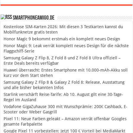
SmartphoneAmigo.de
Kostenlose SIM-Karten 2026: Mit diesen 3 Testkarten kannst du
Mobilfunknetze gratis testen
Honor Magic 9 bekommt erstmals ein komplett neues Design
Honor Magic 9: Leak verrät komplett neues Design für die nächste
Flaggschiff-Serie
Samsung Galaxy Z Flip 8, Z Fold 8 und Z Fold 8 Ultra offiziell –
Erste Deals bereits verfügbar
Huawei überrascht: Erstes Smartphone mit 10.000-mAh-Akku soll
kurz vor dem Start stehen
Samsung Galaxy Z Flip 8 & Galaxy Z Fold 8: Release, Ausstattung
und alle bisher bekannten Infos
Starlink verschärft Reise-Tarife: Ab 10. August gilt eine 30-Tage-
Regel im Ausland
Vodafone GigaZuhause 300 mit Wunschprämie: 200€ Cashback, E-
Scooter oder Weber Gasgrill
Pixel 11: Neue Farben geleakt – Amazon verrät offenbar Googles
gesamte Farbpalette
Google Pixel 11 vorbestellen: Jetzt 100 € Vorteil bei MediaMarkt