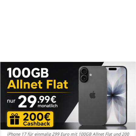
iPhone 17 für einmalig 299 Euro mit 100GB Allnet Flat und 200