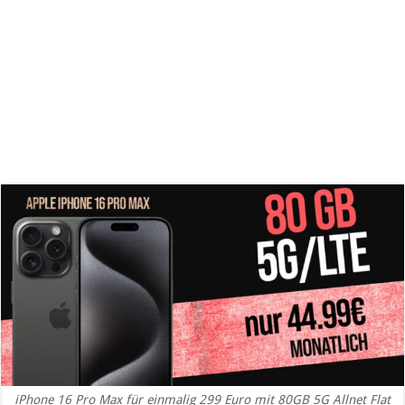
iPhone 16 Pro Max für einmalig 299 Euro mit 80GB 5G Allnet Flat