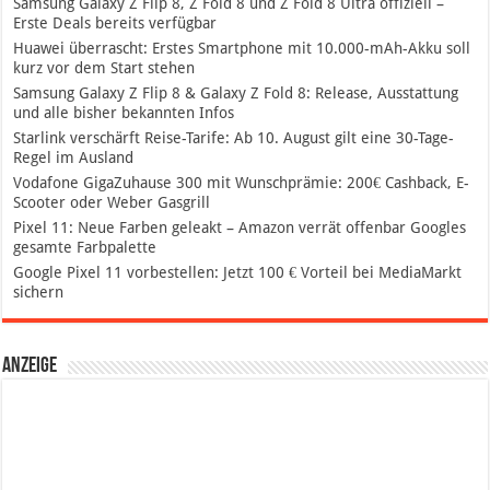
Samsung Galaxy Z Flip 8, Z Fold 8 und Z Fold 8 Ultra offiziell –
Erste Deals bereits verfügbar
Huawei überrascht: Erstes Smartphone mit 10.000-mAh-Akku soll
kurz vor dem Start stehen
Samsung Galaxy Z Flip 8 & Galaxy Z Fold 8: Release, Ausstattung
und alle bisher bekannten Infos
Starlink verschärft Reise-Tarife: Ab 10. August gilt eine 30-Tage-
Regel im Ausland
Vodafone GigaZuhause 300 mit Wunschprämie: 200€ Cashback, E-
Scooter oder Weber Gasgrill
Pixel 11: Neue Farben geleakt – Amazon verrät offenbar Googles
gesamte Farbpalette
Google Pixel 11 vorbestellen: Jetzt 100 € Vorteil bei MediaMarkt
sichern
Anzeige