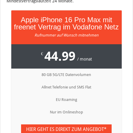
Mindestvertragslaufzeit 24 Monate.
Apple iPhone 16 Pro Max mit
freenet Vertrag im Vodafone Netz
Rufnummer auf Wunsch mitnehmen
44.99
€
/ monat
80 GB 5G/LTE Datenvolumen
Allnet Telefonie und SMS Flat
EU Roaming
Nur im Onlineshop
HIER GEHT ES DIREKT ZUM ANGEBOT*