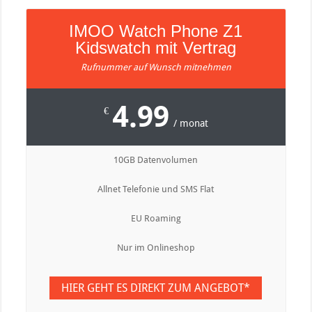
IMOO Watch Phone Z1
Kidswatch mit Vertrag
Rufnummer auf Wunsch mitnehmen
4.99
€
/ monat
10GB Datenvolumen
Allnet Telefonie und SMS Flat
EU Roaming
Nur im Onlineshop
HIER GEHT ES DIREKT ZUM ANGEBOT*