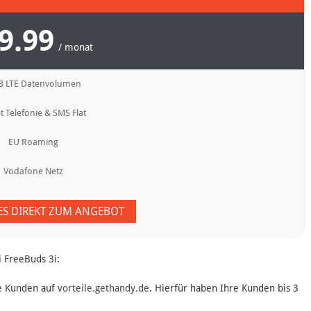
9.99
/ monat
B LTE Datenvolumen
t Telefonie & SMS Flat
EU Roaming
Vodafone Netz
 ES DIREKT ZUM ANGEBOT
 FreeBuds 3i:
re Kunden auf
vorteile.gethandy.de
. Hierfür haben Ihre Kunden bis 3