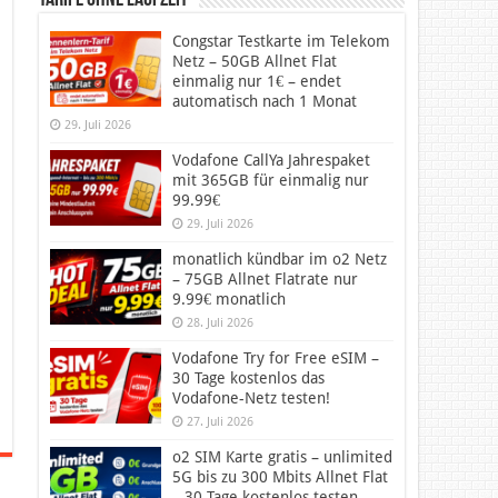
Tarife ohne Laufzeit
Congstar Testkarte im Telekom
Netz – 50GB Allnet Flat
einmalig nur 1€ – endet
automatisch nach 1 Monat
29. Juli 2026
Vodafone CallYa Jahrespaket
mit 365GB für einmalig nur
99.99€
29. Juli 2026
monatlich kündbar im o2 Netz
– 75GB Allnet Flatrate nur
9.99€ monatlich
28. Juli 2026
Vodafone Try for Free eSIM –
30 Tage kostenlos das
Vodafone-Netz testen!
27. Juli 2026
o2 SIM Karte gratis – unlimited
5G bis zu 300 Mbits Allnet Flat
– 30 Tage kostenlos testen