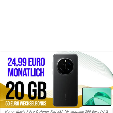
Honor Magic 7 Pro & Honor Pad X8A für einmalig 299 Euro (+AG