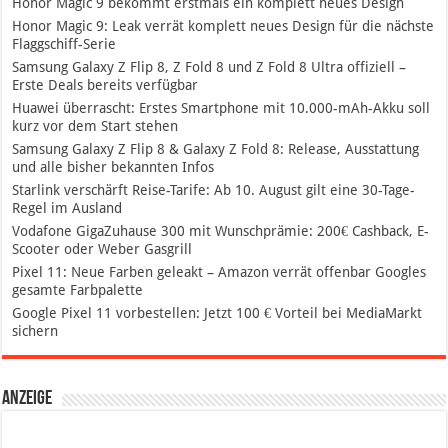
Honor Magic 9 bekommt erstmals ein komplett neues Design
Honor Magic 9: Leak verrät komplett neues Design für die nächste
Flaggschiff-Serie
Samsung Galaxy Z Flip 8, Z Fold 8 und Z Fold 8 Ultra offiziell –
Erste Deals bereits verfügbar
Huawei überrascht: Erstes Smartphone mit 10.000-mAh-Akku soll
kurz vor dem Start stehen
Samsung Galaxy Z Flip 8 & Galaxy Z Fold 8: Release, Ausstattung
und alle bisher bekannten Infos
Starlink verschärft Reise-Tarife: Ab 10. August gilt eine 30-Tage-
Regel im Ausland
Vodafone GigaZuhause 300 mit Wunschprämie: 200€ Cashback, E-
Scooter oder Weber Gasgrill
Pixel 11: Neue Farben geleakt – Amazon verrät offenbar Googles
gesamte Farbpalette
Google Pixel 11 vorbestellen: Jetzt 100 € Vorteil bei MediaMarkt
sichern
Anzeige