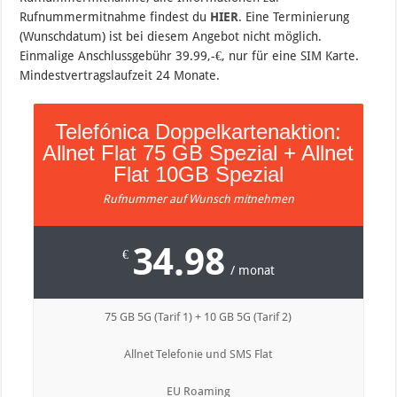
Rufnummermitnahme findest du
HIER
. Eine Terminierung
(Wunschdatum) ist bei diesem Angebot nicht möglich.
Einmalige Anschlussgebühr 39.99,-€, nur für eine SIM Karte.
Mindestvertragslaufzeit 24 Monate.
Telefónica Doppelkartenaktion:
Allnet Flat 75 GB Spezial + Allnet
Flat 10GB Spezial
Rufnummer auf Wunsch mitnehmen
34.98
€
/ monat
75 GB 5G (Tarif 1) + 10 GB 5G (Tarif 2)
Allnet Telefonie und SMS Flat
EU Roaming