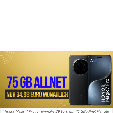
Honor Magic 7 Pro für einmalig 29 Euro mit 75 GB Allnet Flatrate