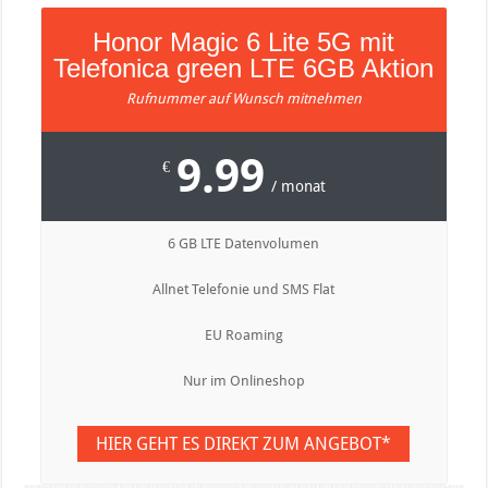
Honor Magic 6 Lite 5G mit
Telefonica green LTE 6GB Aktion
Rufnummer auf Wunsch mitnehmen
9.99
€
/ monat
6 GB LTE Datenvolumen
Allnet Telefonie und SMS Flat
EU Roaming
Nur im Onlineshop
HIER GEHT ES DIREKT ZUM ANGEBOT*