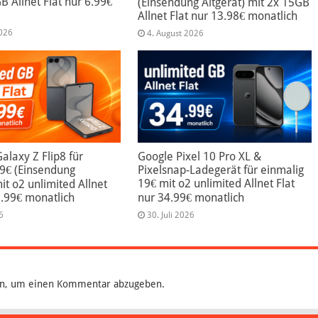
B Allnet Flat nur 6.99€
(Einsendung Altgerät) mit 2x 15GB
Allnet Flat nur 13.98€ monatlich
2026
4. August 2026
laxy Z Flip8 für
Google Pixel 10 Pro XL &
99€ (Einsendung
Pixelsnap-Ladegerät für einmalig
19€ mit o2 unlimited Allnet Flat
mit o2 unlimited Allnet
9.99€ monatlich
nur 34.99€ monatlich
6
30. Juli 2026
n, um einen Kommentar abzugeben.