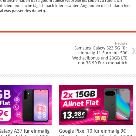
k-Branche haben dazu geführt diese Webseite ins Leben zu rufen. Ich
bieten und suche täglich nach interessanten Angeboten die ich dann hier
 mal was passendes dabei ;).
Nächste
Samsung Galaxy S23 5G für
einmalig 11 Euro mit 50€
Wechselbonus und 20GB LTE
nur 36,99 Euro monatlich
alaxy A37 für einmalig
Google Pixel 10 für einmalig 9€