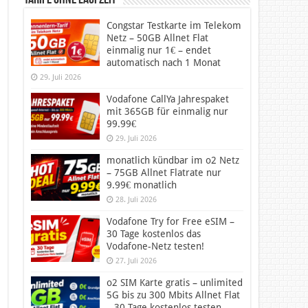
Tarife ohne Laufzeit
Congstar Testkarte im Telekom
Netz – 50GB Allnet Flat
einmalig nur 1€ – endet
automatisch nach 1 Monat
29. Juli 2026
Vodafone CallYa Jahrespaket
mit 365GB für einmalig nur
99.99€
29. Juli 2026
monatlich kündbar im o2 Netz
– 75GB Allnet Flatrate nur
9.99€ monatlich
28. Juli 2026
Vodafone Try for Free eSIM –
30 Tage kostenlos das
Vodafone-Netz testen!
27. Juli 2026
o2 SIM Karte gratis – unlimited
5G bis zu 300 Mbits Allnet Flat
– 30 Tage kostenlos testen