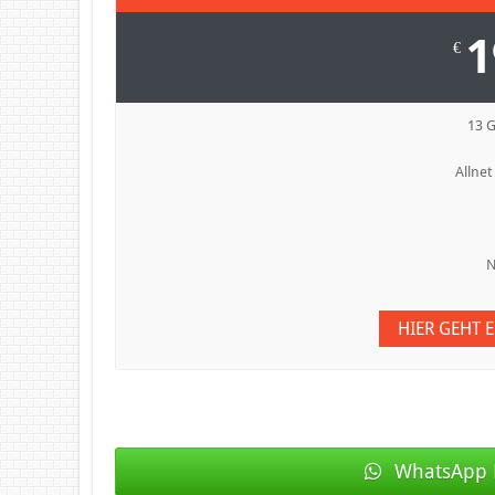
1
€
13 
Allnet
N
HIER GEHT 
WhatsApp 