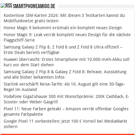
SmartphoneAmigo.de
Kostenlose SIM-Karten 2026: Mit diesen 3 Testkarten kannst du
Mobilfunknetze gratis testen
Honor Magic 9 bekommt erstmals ein komplett neues Design
Honor Magic 9: Leak verrät komplett neues Design für die nächste
Flaggschiff-Serie
Samsung Galaxy Z Flip 8, Z Fold 8 und Z Fold 8 Ultra offiziell –
Erste Deals bereits verfügbar
Huawei überrascht: Erstes Smartphone mit 10.000-mAh-Akku soll
kurz vor dem Start stehen
Samsung Galaxy Z Flip 8 & Galaxy Z Fold 8: Release, Ausstattung
und alle bisher bekannten Infos
Starlink verschärft Reise-Tarife: Ab 10. August gilt eine 30-Tage-
Regel im Ausland
Vodafone GigaZuhause 300 mit Wunschprämie: 200€ Cashback, E-
Scooter oder Weber Gasgrill
Pixel 11: Neue Farben geleakt – Amazon verrät offenbar Googles
gesamte Farbpalette
Google Pixel 11 vorbestellen: Jetzt 100 € Vorteil bei MediaMarkt
sichern