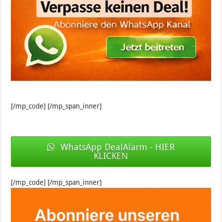
[/mp_code] [/mp_span_inner]
WhatsApp DealAlarm - HIER
KLICKEN
[/mp_code] [/mp_span_inner]