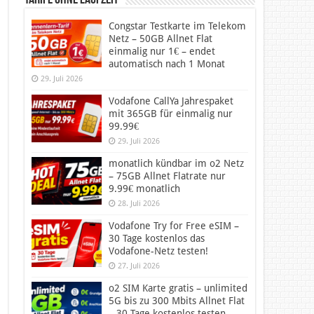
Tarife ohne Laufzeit
Congstar Testkarte im Telekom
Netz – 50GB Allnet Flat
einmalig nur 1€ – endet
automatisch nach 1 Monat
29. Juli 2026
Vodafone CallYa Jahrespaket
mit 365GB für einmalig nur
99.99€
29. Juli 2026
monatlich kündbar im o2 Netz
– 75GB Allnet Flatrate nur
9.99€ monatlich
28. Juli 2026
Vodafone Try for Free eSIM –
30 Tage kostenlos das
Vodafone-Netz testen!
27. Juli 2026
o2 SIM Karte gratis – unlimited
5G bis zu 300 Mbits Allnet Flat
– 30 Tage kostenlos testen