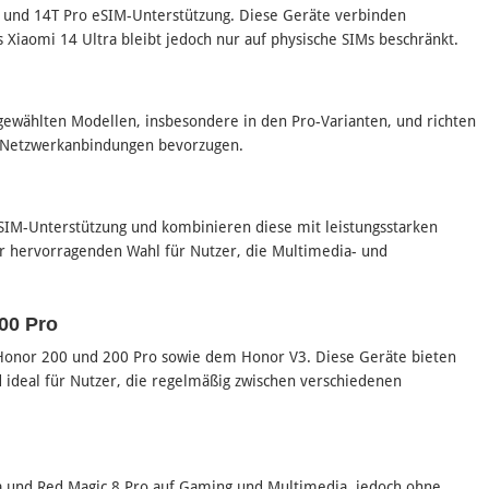
T und 14T Pro eSIM-Unterstützung. Diese Geräte verbinden
 Xiaomi 14 Ultra bleibt jedoch nur auf physische SIMs beschränkt​.
gewählten Modellen, insbesondere in den Pro-Varianten, und richten
e Netzwerkanbindungen bevorzugen​.
eSIM-Unterstützung und kombinieren diese mit leistungsstarken
er hervorragenden Wahl für Nutzer, die Multimedia- und
00 Pro
 Honor 200 und 200 Pro sowie dem Honor V3. Diese Geräte bieten
 ideal für Nutzer, die regelmäßig zwischen verschiedenen
ra und Red Magic 8 Pro auf Gaming und Multimedia, jedoch ohne