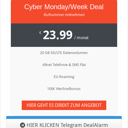
Cyber Monday/Week Deal
Rufnummer mitnehmen
23.99
€
/ monat
20 GB 5G/LTE Datenvolumen
Allnet Telefonie & SMS Flat
EU Roaming
100€ Wechselbonus
HIER GEHT ES DIREKT ZUM ANGEBOT
HIER KLICKEN Telegram DealAlarm