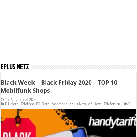
eplus Netz
Black Week – Black Friday 2020 – TOP 10
Mobilfunk Shops
15. November 2020
D1 Netz - Telekom
,
D2 Netz - Vodafone
,
eplus Netz
,
o2 Netz - Telefonica
0