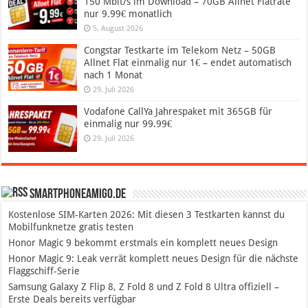
150 Mbit/s im Download – 70GB Allnet Flatrate
nur 9.99€ monatlich
5. August 2026
Congstar Testkarte im Telekom Netz – 50GB
Allnet Flat einmalig nur 1€ – endet automatisch
nach 1 Monat
29. Juli 2026
Vodafone CallYa Jahrespaket mit 365GB für
einmalig nur 99.99€
29. Juli 2026
SmartphoneAmigo.de
Kostenlose SIM-Karten 2026: Mit diesen 3 Testkarten kannst du
Mobilfunknetze gratis testen
Honor Magic 9 bekommt erstmals ein komplett neues Design
Honor Magic 9: Leak verrät komplett neues Design für die nächste
Flaggschiff-Serie
Samsung Galaxy Z Flip 8, Z Fold 8 und Z Fold 8 Ultra offiziell –
Erste Deals bereits verfügbar