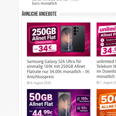
Euro monatlich
Ähnliche Angebote
Samsung Galaxy S26 Ultra für
unlimited 
einmalig 169€ mit 250GB Allnet
Telekom Ne
im Downlo
Flatrate nur 34.00€ monatlich – 0€
monatlich
Anschlusspreis
1. August 
4. August 2026