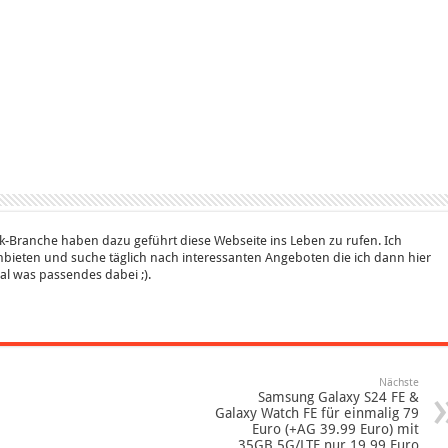
k-Branche haben dazu geführt diese Webseite ins Leben zu rufen. Ich
bieten und suche täglich nach interessanten Angeboten die ich dann hier
 mal was passendes dabei ;).
Nächste
Samsung Galaxy S24 FE &
Galaxy Watch FE für einmalig 79
Euro (+AG 39.99 Euro) mit
35GB 5G/LTE nur 19.99 Euro