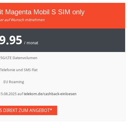
it Magenta Mobil S SIM only
r auf Wunsch mitnehmen
9.95
/ monat
 5G/LTE Datenvolumen
 Telefonie und SMS Flat
EU Roaming
15.08.2025 auf
telekom.de/cashback-einloesen
ES DIREKT ZUM ANGEBOT*