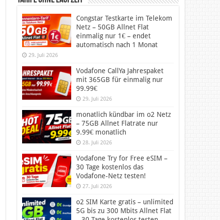
Tarife ohne Laufzeit
Congstar Testkarte im Telekom
Netz – 50GB Allnet Flat
einmalig nur 1€ – endet
automatisch nach 1 Monat
29. Juli 2026
Vodafone CallYa Jahrespaket
mit 365GB für einmalig nur
99.99€
29. Juli 2026
monatlich kündbar im o2 Netz
– 75GB Allnet Flatrate nur
9.99€ monatlich
28. Juli 2026
Vodafone Try for Free eSIM –
30 Tage kostenlos das
Vodafone-Netz testen!
27. Juli 2026
o2 SIM Karte gratis – unlimited
5G bis zu 300 Mbits Allnet Flat
– 30 Tage kostenlos testen