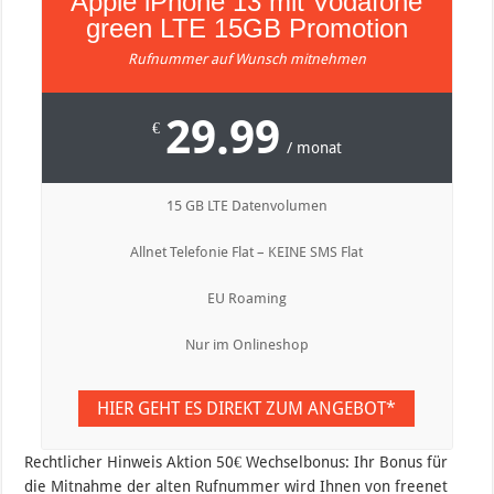
Apple iPhone 13 mit Vodafone
green LTE 15GB Promotion
Rufnummer auf Wunsch mitnehmen
29.99
€
/ monat
15 GB LTE Datenvolumen
Allnet Telefonie Flat – KEINE SMS Flat
EU Roaming
Nur im Onlineshop
HIER GEHT ES DIREKT ZUM ANGEBOT*
Rechtlicher Hinweis Aktion 50€ Wechselbonus: Ihr Bonus für
die Mitnahme der alten Rufnummer wird Ihnen von freenet