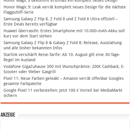
Honor Magic 9 bekommt erstmals ein komplett neues Design
Honor Magic 9: Leak verrät komplett neues Design für die nächste
Flaggschiff-Serie
Samsung Galaxy Z Flip 8, Z Fold 8 und Z Fold 8 Ultra offiziell –
Erste Deals bereits verfügbar
Huawei überrascht: Erstes Smartphone mit 10.000-mAh-Akku soll
kurz vor dem Start stehen
Samsung Galaxy Z Flip 8 & Galaxy Z Fold 8: Release, Ausstattung
und alle bisher bekannten Infos
Starlink verschärft Reise-Tarife: Ab 10. August gilt eine 30-Tage-
Regel im Ausland
Vodafone GigaZuhause 300 mit Wunschprämie: 200€ Cashback, E-
Scooter oder Weber Gasgrill
Pixel 11: Neue Farben geleakt – Amazon verrät offenbar Googles
gesamte Farbpalette
Google Pixel 11 vorbestellen: Jetzt 100 € Vorteil bei MediaMarkt
sichern
Anzeige