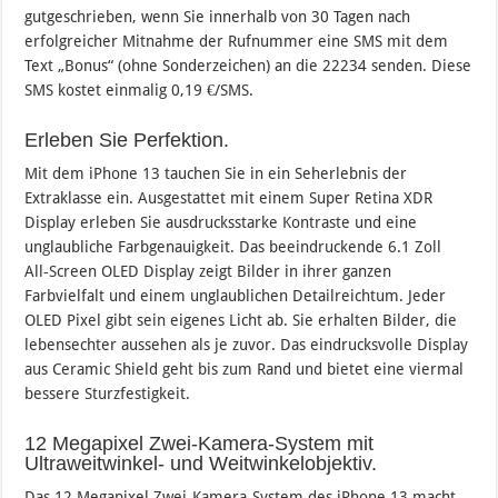
gutgeschrieben, wenn Sie innerhalb von 30 Tagen nach
erfolgreicher Mitnahme der Rufnummer eine SMS mit dem
Text „Bonus“ (ohne Sonderzeichen) an die 22234 senden. Diese
SMS kostet einmalig 0,19 €/SMS.
Erleben Sie Perfektion.
Mit dem iPhone 13 tauchen Sie in ein Seherlebnis der
Extraklasse ein. Ausgestattet mit einem Super Retina XDR
Display erleben Sie ausdrucksstarke Kontraste und eine
unglaubliche Farbgenauigkeit. Das beeindruckende 6.1 Zoll
All‑Screen OLED Display zeigt Bilder in ihrer ganzen
Farbvielfalt und einem unglaublichen Detailreichtum. Jeder
OLED Pixel gibt sein eigenes Licht ab. Sie erhalten Bilder, die
lebensechter aussehen als je zuvor. Das eindrucksvolle Display
aus Ceramic Shield geht bis zum Rand und bietet eine viermal
bessere Sturzfestigkeit.
12 Megapixel Zwei-Kamera-System mit
Ultraweitwinkel‑ und Weitwinkel­objektiv.
Das 12 Megapixel Zwei-Kamera-System des iPhone 13 macht