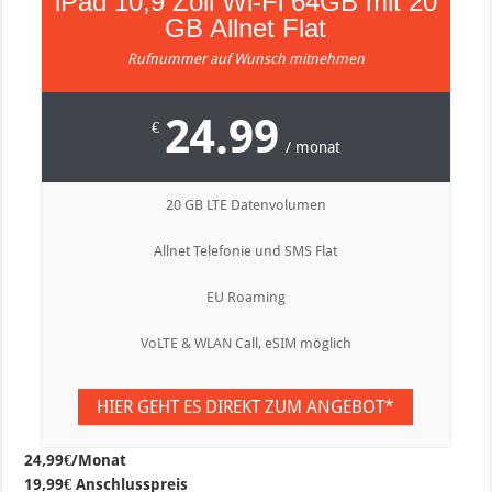
iPad 10,9 Zoll Wi-Fi 64GB mit 20
GB Allnet Flat
Rufnummer auf Wunsch mitnehmen
24.99
€
/ monat
20 GB LTE Datenvolumen
Allnet Telefonie und SMS Flat
EU Roaming
VoLTE & WLAN Call, eSIM möglich
HIER GEHT ES DIREKT ZUM ANGEBOT*
24,99€/Monat
19,99€ Anschlusspreis