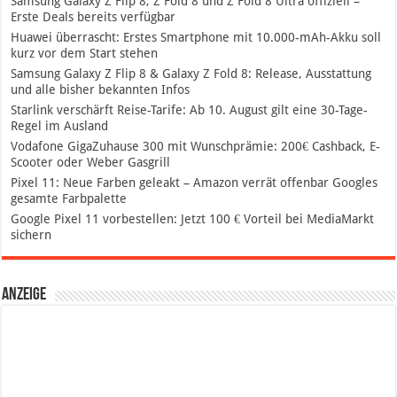
Samsung Galaxy Z Flip 8, Z Fold 8 und Z Fold 8 Ultra offiziell –
Erste Deals bereits verfügbar
Huawei überrascht: Erstes Smartphone mit 10.000-mAh-Akku soll
kurz vor dem Start stehen
Samsung Galaxy Z Flip 8 & Galaxy Z Fold 8: Release, Ausstattung
und alle bisher bekannten Infos
Starlink verschärft Reise-Tarife: Ab 10. August gilt eine 30-Tage-
Regel im Ausland
Vodafone GigaZuhause 300 mit Wunschprämie: 200€ Cashback, E-
Scooter oder Weber Gasgrill
Pixel 11: Neue Farben geleakt – Amazon verrät offenbar Googles
gesamte Farbpalette
Google Pixel 11 vorbestellen: Jetzt 100 € Vorteil bei MediaMarkt
sichern
Anzeige