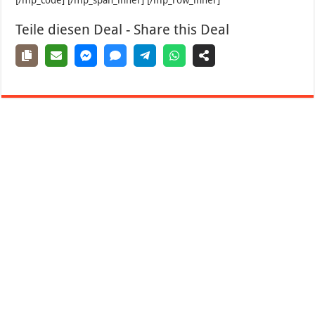
[/mp_code] [/mp_span_inner] [/mp_row_inner]
Teile diesen Deal - Share this Deal