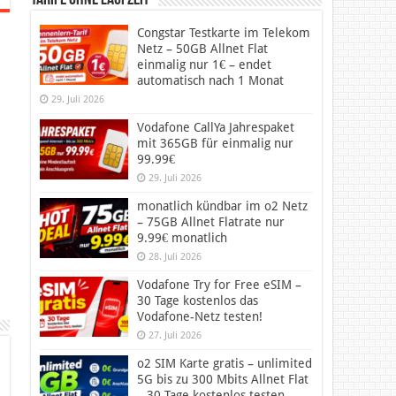
Tarife ohne Laufzeit
Congstar Testkarte im Telekom
Netz – 50GB Allnet Flat
einmalig nur 1€ – endet
automatisch nach 1 Monat
29. Juli 2026
Vodafone CallYa Jahrespaket
mit 365GB für einmalig nur
99.99€
29. Juli 2026
monatlich kündbar im o2 Netz
– 75GB Allnet Flatrate nur
9.99€ monatlich
28. Juli 2026
Vodafone Try for Free eSIM –
30 Tage kostenlos das
Vodafone-Netz testen!
27. Juli 2026
o2 SIM Karte gratis – unlimited
5G bis zu 300 Mbits Allnet Flat
– 30 Tage kostenlos testen