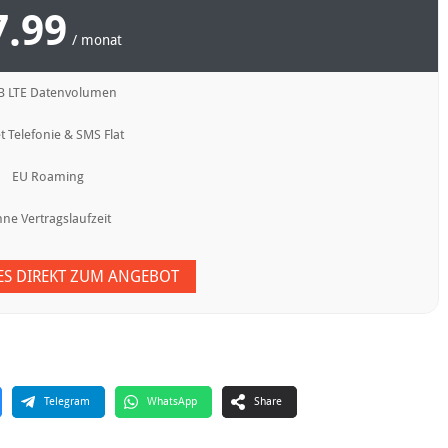
7.99
/ monat
B LTE Datenvolumen
t Telefonie & SMS Flat
EU Roaming
ne Vertragslaufzeit
 ES DIREKT ZUM ANGEBOT
Telegram
WhatsApp
Share