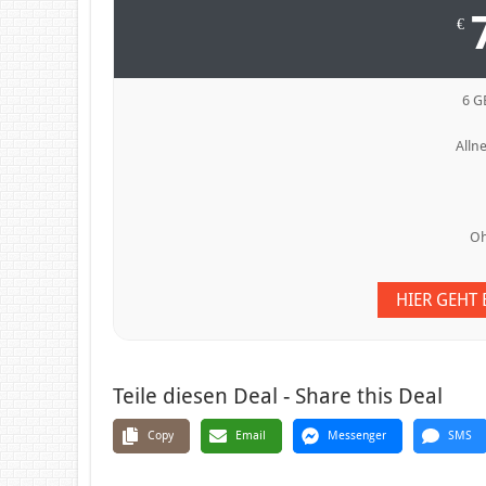
€
6 G
Allne
Oh
HIER GEHT
Teile diesen Deal - Share this Deal
Copy
Email
Messenger
SMS