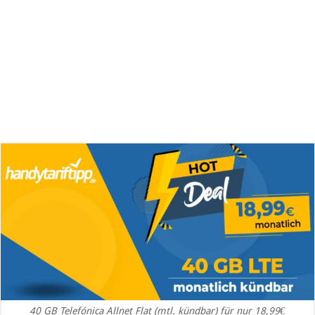
40 GB Telefónica Allnet Flat (mtl. kündbar) für nur 18,99€