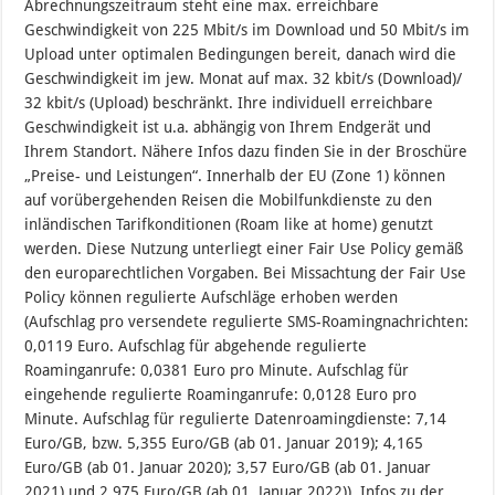
Abrechnungszeitraum steht eine max. erreichbare
Geschwindigkeit von 225 Mbit/s im Download und 50 Mbit/s im
Upload unter optimalen Bedingungen bereit, danach wird die
Geschwindigkeit im jew. Monat auf max. 32 kbit/s (Download)/
32 kbit/s (Upload) beschränkt. Ihre individuell erreichbare
Geschwindigkeit ist u.a. abhängig von Ihrem Endgerät und
Ihrem Standort. Nähere Infos dazu finden Sie in der Broschüre
„Preise- und Leistungen“. Innerhalb der EU (Zone 1) können
auf vorübergehenden Reisen die Mobilfunkdienste zu den
inländischen Tarifkonditionen (Roam like at home) genutzt
werden. Diese Nutzung unterliegt einer Fair Use Policy gemäß
den europarechtlichen Vorgaben. Bei Missachtung der Fair Use
Policy können regulierte Aufschläge erhoben werden
(Aufschlag pro versendete regulierte SMS-Roamingnachrichten:
0,0119 Euro. Aufschlag für abgehende regulierte
Roaminganrufe: 0,0381 Euro pro Minute. Aufschlag für
eingehende regulierte Roaminganrufe: 0,0128 Euro pro
Minute. Aufschlag für regulierte Datenroamingdienste: 7,14
Euro/GB, bzw. 5,355 Euro/GB (ab 01. Januar 2019); 4,165
Euro/GB (ab 01. Januar 2020); 3,57 Euro/GB (ab 01. Januar
2021) und 2,975 Euro/GB (ab 01. Januar 2022)). Infos zu der