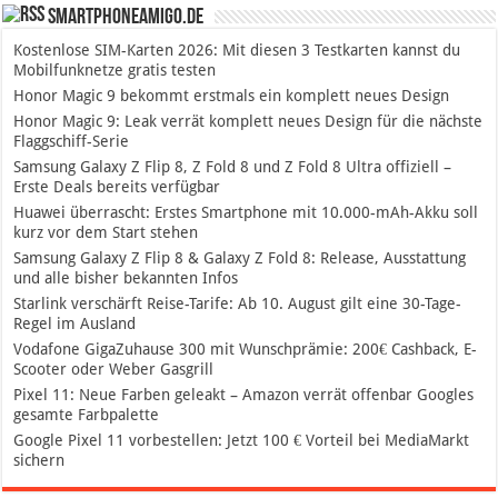
SmartphoneAmigo.de
Kostenlose SIM-Karten 2026: Mit diesen 3 Testkarten kannst du
Mobilfunknetze gratis testen
Honor Magic 9 bekommt erstmals ein komplett neues Design
Honor Magic 9: Leak verrät komplett neues Design für die nächste
Flaggschiff-Serie
Samsung Galaxy Z Flip 8, Z Fold 8 und Z Fold 8 Ultra offiziell –
Erste Deals bereits verfügbar
Huawei überrascht: Erstes Smartphone mit 10.000-mAh-Akku soll
kurz vor dem Start stehen
Samsung Galaxy Z Flip 8 & Galaxy Z Fold 8: Release, Ausstattung
und alle bisher bekannten Infos
Starlink verschärft Reise-Tarife: Ab 10. August gilt eine 30-Tage-
Regel im Ausland
Vodafone GigaZuhause 300 mit Wunschprämie: 200€ Cashback, E-
Scooter oder Weber Gasgrill
Pixel 11: Neue Farben geleakt – Amazon verrät offenbar Googles
gesamte Farbpalette
Google Pixel 11 vorbestellen: Jetzt 100 € Vorteil bei MediaMarkt
sichern