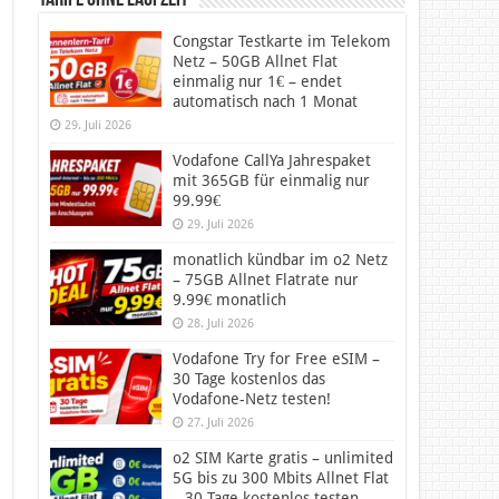
Tarife ohne Laufzeit
Congstar Testkarte im Telekom
Netz – 50GB Allnet Flat
einmalig nur 1€ – endet
automatisch nach 1 Monat
29. Juli 2026
Vodafone CallYa Jahrespaket
mit 365GB für einmalig nur
99.99€
29. Juli 2026
monatlich kündbar im o2 Netz
– 75GB Allnet Flatrate nur
9.99€ monatlich
28. Juli 2026
Vodafone Try for Free eSIM –
30 Tage kostenlos das
Vodafone-Netz testen!
27. Juli 2026
o2 SIM Karte gratis – unlimited
5G bis zu 300 Mbits Allnet Flat
– 30 Tage kostenlos testen