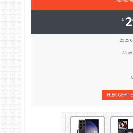
Rufnumme
2
€
2x 25 
Allnet
N
HIER GEHT 