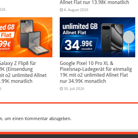
Allnet Flat nur 13.98€ monatlich
2026
4. August 2026
laxy Z Flip8 für
Google Pixel 10 Pro XL &
99€ (Einsendung
Pixelsnap-Ladegerät für einmalig
19€ mit o2 unlimited Allnet Flat
mit o2 unlimited Allnet
9.99€ monatlich
nur 34.99€ monatlich
6
30. Juli 2026
n, um einen Kommentar abzugeben.