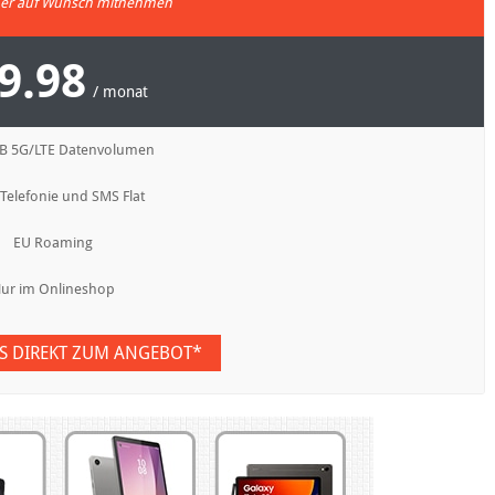
r auf Wunsch mitnehmen
9.98
/ monat
GB 5G/LTE Datenvolumen
 Telefonie und SMS Flat
EU Roaming
ur im Onlineshop
ES DIREKT ZUM ANGEBOT*