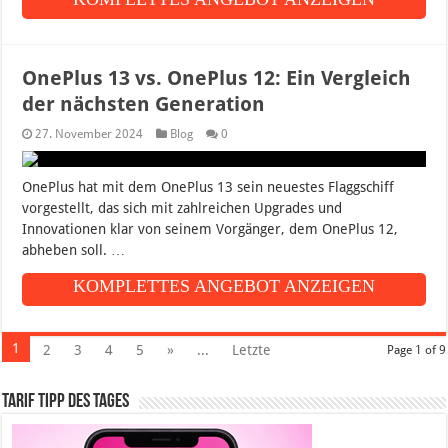
OnePlus 13 vs. OnePlus 12: Ein Vergleich
der nächsten Generation
27. November 2024
Blog
0
OnePlus hat mit dem OnePlus 13 sein neuestes Flaggschiff
vorgestellt, das sich mit zahlreichen Upgrades und
Innovationen klar von seinem Vorgänger, dem OnePlus 12,
abheben soll. …
KOMPLETTES ANGEBOT ANZEIGEN
1
2
3
4
5
»
...
Letzte
Page 1 of 9
Tarif Tipp des Tages