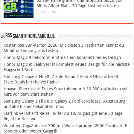
o2 SIM Karte gratis – unlimited 5G bis zu 300
Mbits Allnet Flat – 30 Tage kostenlos testen
23. Juli 2026
SmartphoneAmigo.de
Kostenlose SIM-Karten 2026: Mit diesen 3 Testkarten kannst du
Mobilfunknetze gratis testen
Honor Magic 9 bekommt erstmals ein komplett neues Design
Honor Magic 9: Leak verrät komplett neues Design für die nächste
Flaggschiff-Serie
Samsung Galaxy Z Flip 8, Z Fold 8 und Z Fold 8 Ultra offiziell –
Erste Deals bereits verfügbar
Huawei überrascht: Erstes Smartphone mit 10.000-mAh-Akku soll
kurz vor dem Start stehen
Samsung Galaxy Z Flip 8 & Galaxy Z Fold 8: Release, Ausstattung
und alle bisher bekannten Infos
Starlink verschärft Reise-Tarife: Ab 10. August gilt eine 30-Tage-
Regel im Ausland
Vodafone GigaZuhause 300 mit Wunschprämie: 200€ Cashback, E-
Scooter oder Weber Gasgrill