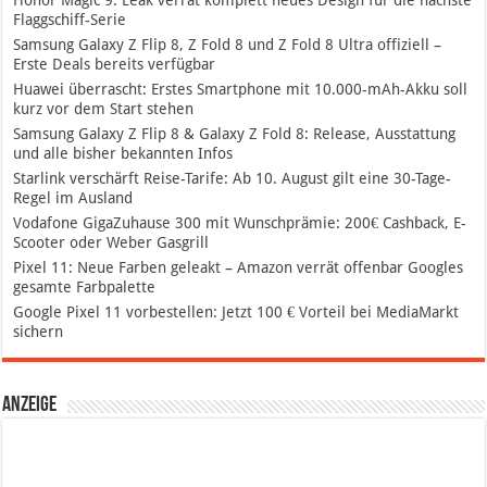
Honor Magic 9: Leak verrät komplett neues Design für die nächste
Flaggschiff-Serie
Samsung Galaxy Z Flip 8, Z Fold 8 und Z Fold 8 Ultra offiziell –
Erste Deals bereits verfügbar
Huawei überrascht: Erstes Smartphone mit 10.000-mAh-Akku soll
kurz vor dem Start stehen
Samsung Galaxy Z Flip 8 & Galaxy Z Fold 8: Release, Ausstattung
und alle bisher bekannten Infos
Starlink verschärft Reise-Tarife: Ab 10. August gilt eine 30-Tage-
Regel im Ausland
Vodafone GigaZuhause 300 mit Wunschprämie: 200€ Cashback, E-
Scooter oder Weber Gasgrill
Pixel 11: Neue Farben geleakt – Amazon verrät offenbar Googles
gesamte Farbpalette
Google Pixel 11 vorbestellen: Jetzt 100 € Vorteil bei MediaMarkt
sichern
Anzeige