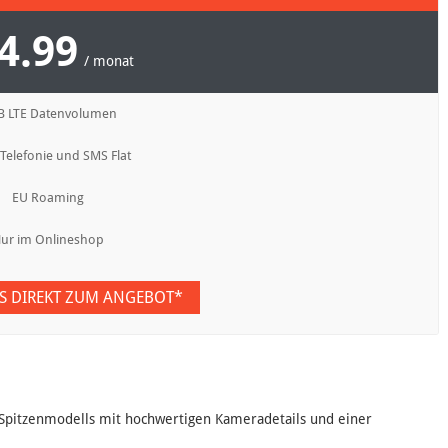
4.99
/ monat
B LTE Datenvolumen
 Telefonie und SMS Flat
EU Roaming
ur im Onlineshop
ES DIREKT ZUM ANGEBOT*
s Spitzenmodells mit hochwertigen Kameradetails und einer