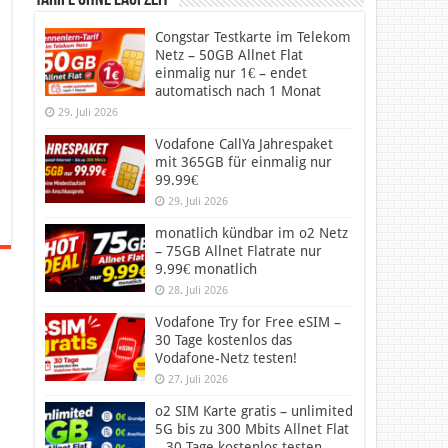
Tarife ohne Laufzeit
Congstar Testkarte im Telekom
Netz – 50GB Allnet Flat
einmalig nur 1€ – endet
automatisch nach 1 Monat
29. Juli 2026
Vodafone CallYa Jahrespaket
mit 365GB für einmalig nur
99.99€
29. Juli 2026
monatlich kündbar im o2 Netz
– 75GB Allnet Flatrate nur
9.99€ monatlich
28. Juli 2026
Vodafone Try for Free eSIM –
30 Tage kostenlos das
Vodafone-Netz testen!
27. Juli 2026
o2 SIM Karte gratis – unlimited
5G bis zu 300 Mbits Allnet Flat
– 30 Tage kostenlos testen