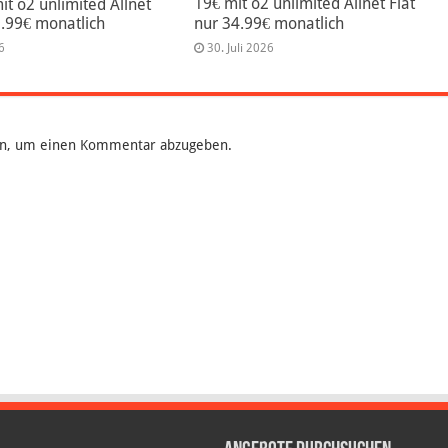
19€ mit o2 unlimited Allnet Flat
mit o2 unlimited Allnet
9.99€ monatlich
nur 34.99€ monatlich
6
30. Juli 2026
n, um einen Kommentar abzugeben.