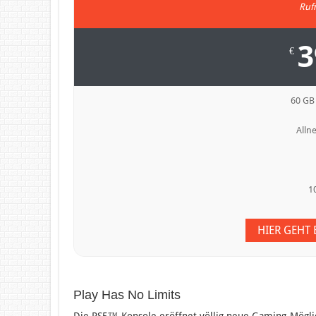
Ruf
3
€
60 GB
Allne
1
HIER GEHT
Play Has No Limits
Die PS5™-Konsole eröffnet völlig neue Gaming-Möglich