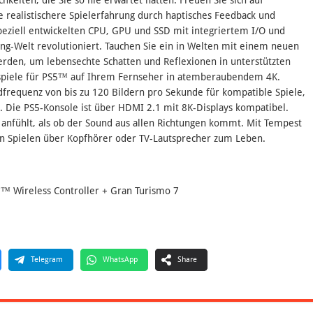
ne realistischere Spielerfahrung durch haptisches Feedback und
speziell entwickelten CPU, GPU und SSD mit integriertem I/O und
ng-Welt revolutioniert. Tauchen Sie ein in Welten mit einem neuen
werden, um lebensechte Schatten und Reflexionen in unterstützten
gsspiele für PS5™ auf Ihrem Fernseher in atemberaubendem 4K.
dfrequenz von bis zu 120 Bildern pro Sekunde für kompatible Spiele,
. Die PS5-Konsole ist über HDMI 2.1 mit 8K-Displays kompatibel.
h anfühlt, als ob der Sound aus allen Richtungen kommt. Mit Tempest
n Spielen über Kopfhörer oder TV-Lautsprecher zum Leben.
se™ Wireless Controller + Gran Turismo 7
Telegram
WhatsApp
Share