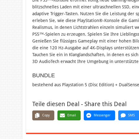
blitzschnelles Laden mit einer ultraschnellen SSD, ei
adaptive Trigger-Tasten. Nutzen Sie die Leistung der 
erleben Sie, wie diese PlayStation®-Konsole die Gami
Realismus, in denen Lichtstrahlen einzeln simuliert 
PS5™-Spielen zu erzeugen. Spielen Sie Ihre Lieblin
Genießen Sie flüssiges Gameplay mit einer hohen Bil
die eine 120 Hz-Ausgabe auf 4K-Displays unterstützen
Tauchen Sie ein in Klanglandschaften, in denen es sic
3D AudioTech erwacht Ihre Umgebung in unterstützte
BUNDLE
bestehend aus Playstation 5 (Disc Edition) + DualSen
Teile diesen Deal - Share this Deal
Copy
Email
Messenger
SMS