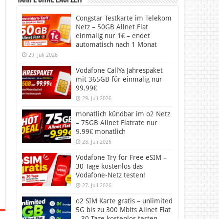
Tarife ohne Laufzeit
Congstar Testkarte im Telekom
Netz – 50GB Allnet Flat
einmalig nur 1€ – endet
automatisch nach 1 Monat
29. Juli 2026
Vodafone CallYa Jahrespaket
mit 365GB für einmalig nur
99.99€
29. Juli 2026
monatlich kündbar im o2 Netz
– 75GB Allnet Flatrate nur
9.99€ monatlich
28. Juli 2026
Vodafone Try for Free eSIM –
30 Tage kostenlos das
Vodafone-Netz testen!
27. Juli 2026
o2 SIM Karte gratis – unlimited
5G bis zu 300 Mbits Allnet Flat
– 30 Tage kostenlos testen