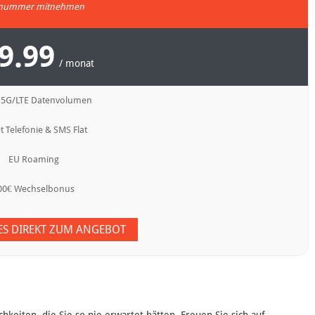
nummer mitnehmen
9.99
/ monat
 5G/LTE Datenvolumen
t Telefonie & SMS Flat
EU Roaming
00€ Wechselbonus
 ES DIREKT ZUM ANGEBOT
keiten, die Sie so nie erwartet hätten. Freuen Sie sich auf