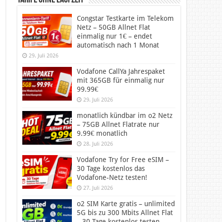
Tarife ohne Laufzeit
Congstar Testkarte im Telekom
Netz – 50GB Allnet Flat
einmalig nur 1€ – endet
automatisch nach 1 Monat
29. Juli 2026
Vodafone CallYa Jahrespaket
mit 365GB für einmalig nur
99.99€
29. Juli 2026
monatlich kündbar im o2 Netz
– 75GB Allnet Flatrate nur
9.99€ monatlich
28. Juli 2026
Vodafone Try for Free eSIM –
30 Tage kostenlos das
Vodafone-Netz testen!
27. Juli 2026
o2 SIM Karte gratis – unlimited
5G bis zu 300 Mbits Allnet Flat
– 30 Tage kostenlos testen