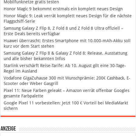
Mobilfunknetze gratis testen
Honor Magic 9 bekommt erstmals ein komplett neues Design
Honor Magic 9: Leak verrät komplett neues Design für die nächste
Flaggschiff-Serie
Samsung Galaxy Z Flip 8, Z Fold 8 und Z Fold 8 Ultra offiziell –
Erste Deals bereits verfügbar
Huawei überrascht: Erstes Smartphone mit 10.000-mAh-Akku soll
kurz vor dem Start stehen
Samsung Galaxy Z Flip 8 & Galaxy Z Fold 8: Release, Ausstattung
und alle bisher bekannten Infos
Starlink verschärft Reise-Tarife: Ab 10. August gilt eine 30-Tage-
Regel im Ausland
Vodafone GigaZuhause 300 mit Wunschprämie: 200€ Cashback, E-
Scooter oder Weber Gasgrill
Pixel 11: Neue Farben geleakt – Amazon verrät offenbar Googles
gesamte Farbpalette
Google Pixel 11 vorbestellen: Jetzt 100 € Vorteil bei MediaMarkt
sichern
Anzeige