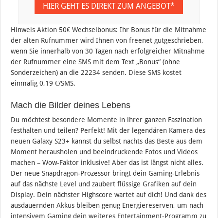
HIER GEHT ES DIREKT ZUM ANGEBOT*
Hinweis Aktion 50€ Wechselbonus: Ihr Bonus für die Mitnahme
der alten Rufnummer wird Ihnen von freenet gutgeschrieben,
wenn Sie innerhalb von 30 Tagen nach erfolgreicher Mitnahme
der Rufnummer eine SMS mit dem Text „Bonus“ (ohne
Sonderzeichen) an die 22234 senden. Diese SMS kostet
einmalig 0,19 €/SMS.
Mach die Bilder deines Lebens
Du möchtest besondere Momente in ihrer ganzen Faszination
festhalten und teilen? Perfekt! Mit der legendären Kamera des
neuen Galaxy S23+ kannst du selbst nachts das Beste aus dem
Moment herausholen und beeindruckende Fotos und Videos
machen – Wow-Faktor inklusive! Aber das ist längst nicht alles.
Der neue Snapdragon-Prozessor bringt dein Gaming-Erlebnis
auf das nächste Level und zaubert flüssige Grafiken auf dein
Display. Dein nächster Highscore wartet auf dich! Und dank des
ausdauernden Akkus bleiben genug Energiereserven, um nach
intensivem Gaming dein weiteres Entertainment-Programm zu