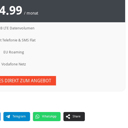
4.99
/ monat
GB LTE Datenvolumen
t Telefonie & SMS Flat
EU Roaming
Vodafone Netz
 ES DIREKT ZUM ANGEBOT
Telegram
WhatsApp
Share