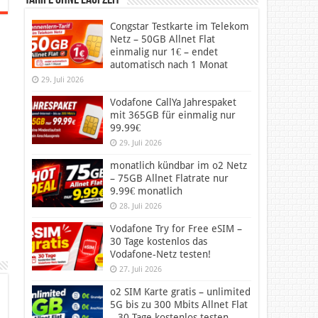
Tarife ohne Laufzeit
Congstar Testkarte im Telekom
Netz – 50GB Allnet Flat
einmalig nur 1€ – endet
automatisch nach 1 Monat
29. Juli 2026
Vodafone CallYa Jahrespaket
mit 365GB für einmalig nur
99.99€
29. Juli 2026
monatlich kündbar im o2 Netz
– 75GB Allnet Flatrate nur
9.99€ monatlich
28. Juli 2026
Vodafone Try for Free eSIM –
30 Tage kostenlos das
Vodafone-Netz testen!
27. Juli 2026
o2 SIM Karte gratis – unlimited
5G bis zu 300 Mbits Allnet Flat
– 30 Tage kostenlos testen