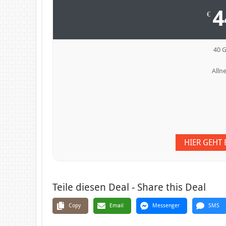
4
€
40 
Allne
HIER GEHT
Teile diesen Deal - Share this Deal
Copy
Email
Messenger
SMS