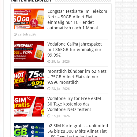
Tarife ohne Laufzeit
Congstar Testkarte im Telekom
Netz – 50GB Allnet Flat
einmalig nur 1€ – endet
automatisch nach 1 Monat
29. Juli 2026
Vodafone CallYa Jahrespaket
mit 365GB für einmalig nur
99.99€
29. Juli 2026
monatlich kündbar im o2 Netz
– 75GB Allnet Flatrate nur
9.99€ monatlich
28. Juli 2026
Vodafone Try for Free eSIM –
30 Tage kostenlos das
Vodafone-Netz testen!
27. Juli 2026
o2 SIM Karte gratis – unlimited
5G bis zu 300 Mbits Allnet Flat
– 30 Tage kostenlos testen