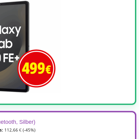
tooth, Silber)
s:
112,66 € (-45%)