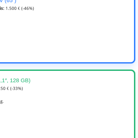
 (65″)
is:
1.500 € (-46%)
,1″, 128 GB)
50 € (-33%)
g.