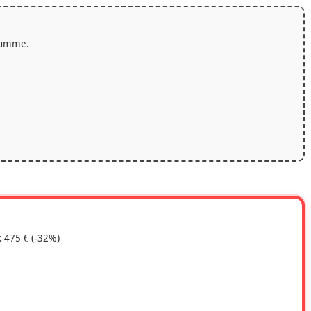
ssumme.
:
475 € (-32%)