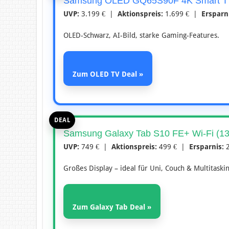
Samsung OLED GQ65S90F 4K Smart TV
UVP:
3.199 € |
Aktionspreis:
1.699 € |
Ersparn
OLED-Schwarz, AI-Bild, starke Gaming-Features.
Zum OLED TV Deal »
DEAL
Samsung Galaxy Tab S10 FE+ Wi-Fi (13
UVP:
749 € |
Aktionspreis:
499 € |
Ersparnis:
2
Großes Display – ideal für Uni, Couch & Multitaskin
Zum Galaxy Tab Deal »