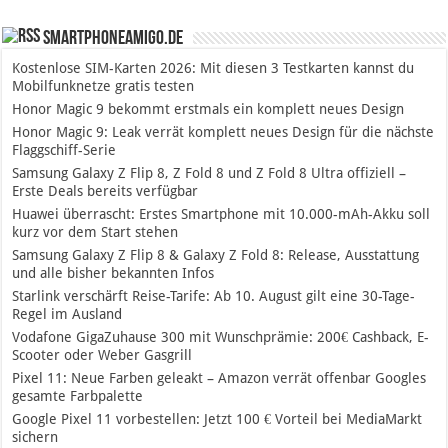
SmartphoneAmigo.de
Kostenlose SIM-Karten 2026: Mit diesen 3 Testkarten kannst du
Mobilfunknetze gratis testen
Honor Magic 9 bekommt erstmals ein komplett neues Design
Honor Magic 9: Leak verrät komplett neues Design für die nächste
Flaggschiff-Serie
Samsung Galaxy Z Flip 8, Z Fold 8 und Z Fold 8 Ultra offiziell –
Erste Deals bereits verfügbar
Huawei überrascht: Erstes Smartphone mit 10.000-mAh-Akku soll
kurz vor dem Start stehen
Samsung Galaxy Z Flip 8 & Galaxy Z Fold 8: Release, Ausstattung
und alle bisher bekannten Infos
Starlink verschärft Reise-Tarife: Ab 10. August gilt eine 30-Tage-
Regel im Ausland
Vodafone GigaZuhause 300 mit Wunschprämie: 200€ Cashback, E-
Scooter oder Weber Gasgrill
Pixel 11: Neue Farben geleakt – Amazon verrät offenbar Googles
gesamte Farbpalette
Google Pixel 11 vorbestellen: Jetzt 100 € Vorteil bei MediaMarkt
sichern