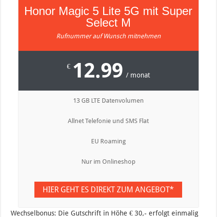
Honor Magic 5 Lite 5G mit Super
Select M
Rufnummer auf Wunsch mitnehmen
12.99
€
/ monat
13 GB LTE Datenvolumen
Allnet Telefonie und SMS Flat
EU Roaming
Nur im Onlineshop
HIER GEHT ES DIREKT ZUM ANGEBOT*
Wechselbonus: Die Gutschrift in Höhe € 30,- erfolgt einmalig