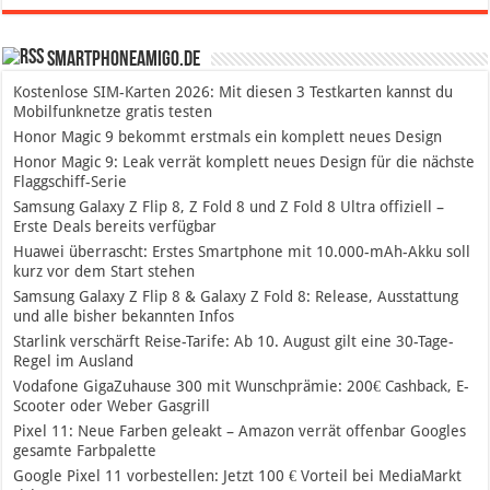
SmartphoneAmigo.de
Kostenlose SIM-Karten 2026: Mit diesen 3 Testkarten kannst du
Mobilfunknetze gratis testen
Honor Magic 9 bekommt erstmals ein komplett neues Design
Honor Magic 9: Leak verrät komplett neues Design für die nächste
Flaggschiff-Serie
Samsung Galaxy Z Flip 8, Z Fold 8 und Z Fold 8 Ultra offiziell –
Erste Deals bereits verfügbar
Huawei überrascht: Erstes Smartphone mit 10.000-mAh-Akku soll
kurz vor dem Start stehen
Samsung Galaxy Z Flip 8 & Galaxy Z Fold 8: Release, Ausstattung
und alle bisher bekannten Infos
Starlink verschärft Reise-Tarife: Ab 10. August gilt eine 30-Tage-
Regel im Ausland
Vodafone GigaZuhause 300 mit Wunschprämie: 200€ Cashback, E-
Scooter oder Weber Gasgrill
Pixel 11: Neue Farben geleakt – Amazon verrät offenbar Googles
gesamte Farbpalette
Google Pixel 11 vorbestellen: Jetzt 100 € Vorteil bei MediaMarkt