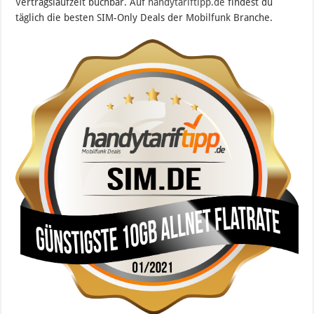
Vertragslaufzeit buchbar. Auf
handytariftipp.de
findest du
täglich die besten SIM-Only Deals der Mobilfunk Branche.