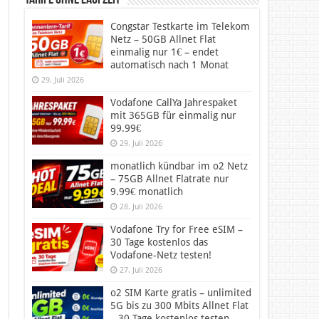
Tarife ohne Laufzeit
Congstar Testkarte im Telekom
Netz – 50GB Allnet Flat
einmalig nur 1€ – endet
automatisch nach 1 Monat
29. Juli 2026
Vodafone CallYa Jahrespaket
mit 365GB für einmalig nur
99.99€
29. Juli 2026
monatlich kündbar im o2 Netz
– 75GB Allnet Flatrate nur
9.99€ monatlich
28. Juli 2026
Vodafone Try for Free eSIM –
30 Tage kostenlos das
Vodafone-Netz testen!
27. Juli 2026
o2 SIM Karte gratis – unlimited
5G bis zu 300 Mbits Allnet Flat
– 30 Tage kostenlos testen