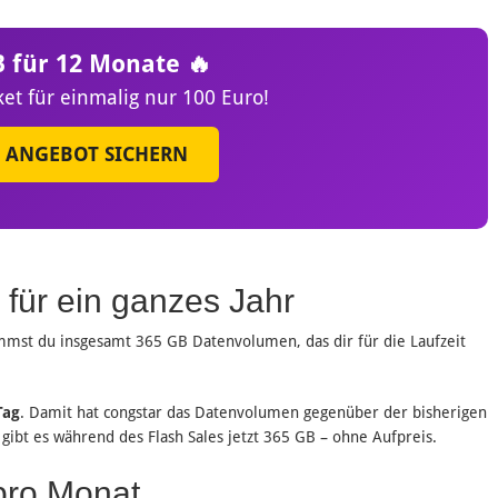
B für 12 Monate 🔥
et für einmalig nur 100 Euro!
T ANGEBOT SICHERN
für ein ganzes Jahr
st du insgesamt 365 GB Datenvolumen, das dir für die Laufzeit
Tag
. Damit hat congstar das Datenvolumen gegenüber der bisherigen
 gibt es während des Flash Sales jetzt 365 GB – ohne Aufpreis.
 pro Monat