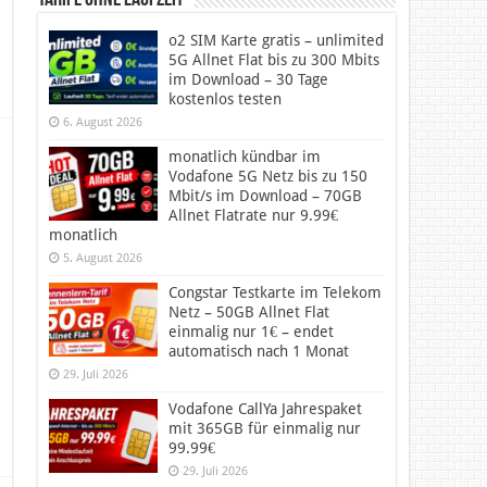
Tarife ohne Laufzeit
o2 SIM Karte gratis – unlimited
5G Allnet Flat bis zu 300 Mbits
im Download – 30 Tage
kostenlos testen
6. August 2026
monatlich kündbar im
Vodafone 5G Netz bis zu 150
Mbit/s im Download – 70GB
Allnet Flatrate nur 9.99€
monatlich
5. August 2026
Congstar Testkarte im Telekom
Netz – 50GB Allnet Flat
einmalig nur 1€ – endet
automatisch nach 1 Monat
29. Juli 2026
Vodafone CallYa Jahrespaket
mit 365GB für einmalig nur
99.99€
29. Juli 2026