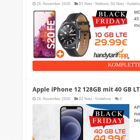
26. November 2020
D1 Netz - Telekom
,
D2 Netz - Vodafo
MO
45
mo
KOMPLETTE
Apple iPhone 12 128GB mit 40 GB LT
26. November 2020
D2 Netz - Vodafone
0
AP
nu
be