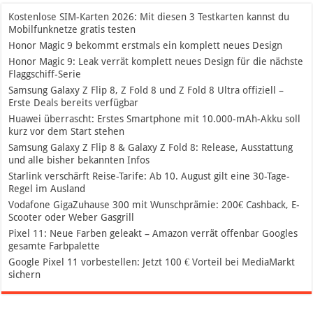
Kostenlose SIM-Karten 2026: Mit diesen 3 Testkarten kannst du
Mobilfunknetze gratis testen
Honor Magic 9 bekommt erstmals ein komplett neues Design
Honor Magic 9: Leak verrät komplett neues Design für die nächste
Flaggschiff-Serie
Samsung Galaxy Z Flip 8, Z Fold 8 und Z Fold 8 Ultra offiziell –
Erste Deals bereits verfügbar
Huawei überrascht: Erstes Smartphone mit 10.000-mAh-Akku soll
kurz vor dem Start stehen
Samsung Galaxy Z Flip 8 & Galaxy Z Fold 8: Release, Ausstattung
und alle bisher bekannten Infos
Starlink verschärft Reise-Tarife: Ab 10. August gilt eine 30-Tage-
Regel im Ausland
Vodafone GigaZuhause 300 mit Wunschprämie: 200€ Cashback, E-
Scooter oder Weber Gasgrill
Pixel 11: Neue Farben geleakt – Amazon verrät offenbar Googles
gesamte Farbpalette
Google Pixel 11 vorbestellen: Jetzt 100 € Vorteil bei MediaMarkt
sichern