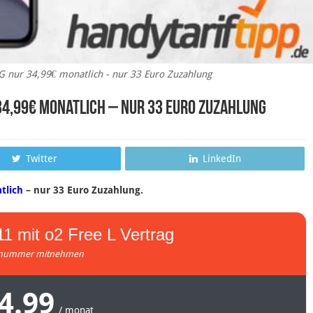
G nur 34,99€ monatlich - nur 33 Euro Zuzahlung
 34,99€ monatlich – nur 33 Euro Zuzahlung
Twitter
LinkedIn
tlich
– nur 33 Euro Zuzahlung.
1 mit o2 Free L Vertrag
nummer mitnehmen
4.99
/ monat