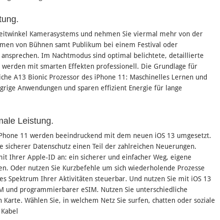
tung.
-Weitwinkel Kamerasystems und nehmen Sie viermal mehr von der
hmen von Bühnen samt Publikum bei einem Festival oder
t ansprechen. Im Nachtmodus sind optimal belichtete, detaillierte
s werden mit smarten Effekten professionell. Die Grundlage für
tliche A13 Bionic Prozessor des iPhone 11: Maschinelles Lernen und
ngrige Anwendungen und sparen effizient Energie für lange
male Leistung.
 iPhone 11 werden beeindruckend mit dem neuen iOS 13 umgesetzt.
e sicherer Datenschutz einen Teil der zahlreichen Neuerungen.
it Ihrer Apple-ID an: ein sicherer und einfacher Weg, eigene
en. Oder nutzen Sie Kurzbefehle um sich wiederholende Prozesse
s Spektrum Ihrer Aktivitäten steuerbar. Und nutzen Sie mit iOS 13
IM und programmierbarer eSIM. Nutzen Sie unterschiedliche
 Karte. Wählen Sie, in welchem Netz Sie surfen, chatten oder soziale
 Kabel