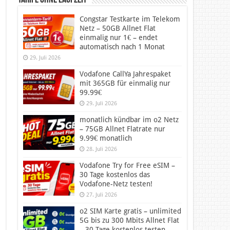
Tarife ohne Laufzeit
Congstar Testkarte im Telekom
Netz – 50GB Allnet Flat
einmalig nur 1€ – endet
automatisch nach 1 Monat
29. Juli 2026
Vodafone CallYa Jahrespaket
mit 365GB für einmalig nur
99.99€
29. Juli 2026
monatlich kündbar im o2 Netz
– 75GB Allnet Flatrate nur
9.99€ monatlich
28. Juli 2026
Vodafone Try for Free eSIM –
30 Tage kostenlos das
Vodafone-Netz testen!
27. Juli 2026
o2 SIM Karte gratis – unlimited
5G bis zu 300 Mbits Allnet Flat
– 30 Tage kostenlos testen